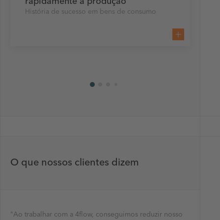
rapidamente a produção
História de sucesso em bens de consumo
O que nossos clientes dizem
"Ao trabalhar com a 4flow, conseguimos reduzir nosso
“A 4flow 
“O uso d
"O Kinaxi
"Trabalha
“A otimi