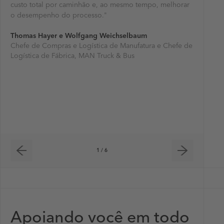
custo total por caminhão e, ao mesmo tempo, melhorar
perfeitam
eficiênci
permitiu 
apenas us
processos
o desempenho do processo."
e tem fe
transport
forneceu
transport
apenas se
24 horas 
de entreg
otimizaçã
otimizaç
Consegui
Thomas Hayer e Wolfgang Weichselbaum
Isso nos
eliminaçã
satisfeit
solução d
nos benef
Chefe de Compras e Logística de Manufatura e Chefe de
rápida e
otimizar 
entre a 4
atingimo
Logística de Fábrica, MAN Truck & Bus
Wayne W
e um aum
suprimen
estabelec
Vice-Pre
Yoann Po
semanas é
nosso suc
Gerente 
Ayse Gul
Transpor
Gerente d
Alexande
Christin
BAT
Vice-Pres
Chefe de
centros 
1 / 6
Apoiando você em todo