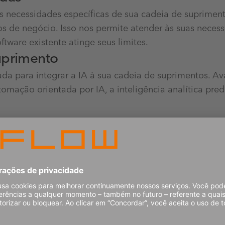
 necessidades específicas de sua cadeia de supriment
s de negócio. Isso nos permite atender às suas necess
tware existente atinge seus limites.
uprimento
 para integrar a IA à sua cadeia de suprimentos. Ava
omação orientada por IA, a inteligência analítica predi