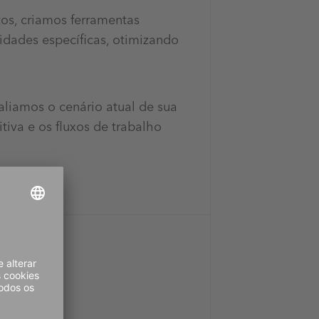
os, criamos ferramentas
idades específicas, otimizando
liamos o cenário atual de sua
tiva e os fluxos de trabalho