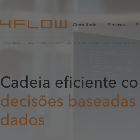
Consultoria
Serviços
S
Consultoria
Implementação de tecnologia
Cadeia eficiente com decisões baseadas 
Cadeia eficiente c
decisões baseadas
dados