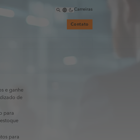
Carreiras
Contato
os e ganhe
ndizado de
o para
 estoque
tos para