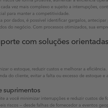
 riscos de forma proativa, aumentar a eficiência oper
 cada vez mais complexo e sujeito a interrupções, co
cial para manter a competitividade.
por dados, é possível identificar gargalos, antecipa
dos do negócio. Com processos otimizados, sua empre
porte com soluções orientadas
ar o estoque, reduzir custos e melhorar a eficiência. 
da do cliente, evitar a falta ou excesso de estoque 
de suprimentos
e a você minimizar interrupções e reduzir custos de fo
veis riscos — desde falhas de fornecedor a eventos geop