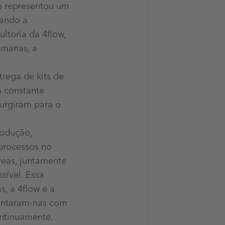
m representou um
vando a
ltoria da 4flow,
emanas, a
trega de kits de
m constante
surgiram para o
rodução,
 processos no
reas, juntamente
sível. Essa
, a 4flow e a
entaram-nas com
ontinuamente.