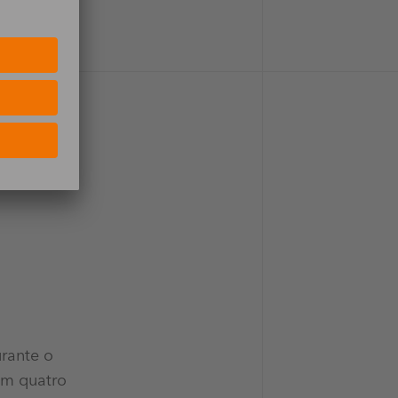
urante o
em quatro