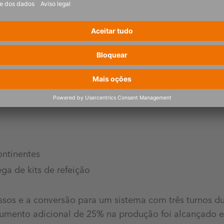
ontinentes
ga de kits de refeição
ssos e a conversão para um sistema com três turnos d
mento adicional de 25% na produção foi alcançado 