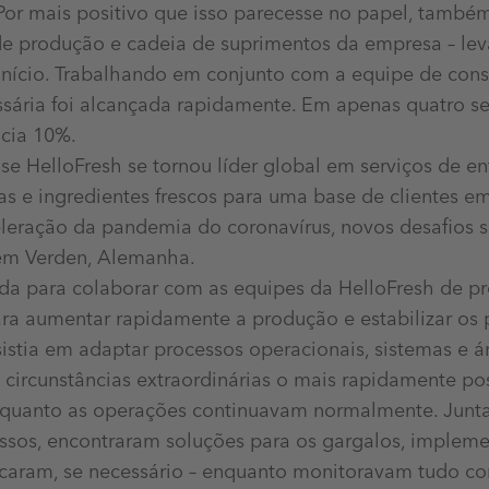
Por mais positivo que isso parecesse no papel, també
de produção e cadeia de suprimentos da empresa – le
início. Trabalhando em conjunto com a equipe de consu
ssária foi alcançada rapidamente. Em apenas quatro s
cia 10%.
se HelloFresh se tornou líder global em serviços de en
ivas e ingredientes frescos para uma base de clientes e
leração da pandemia do coronavírus, novos desafios 
 em Verden, Alemanha.
nada para colaborar com as equipes da HelloFresh de p
ara aumentar rapidamente a produção e estabilizar os
nsistia em adaptar processos operacionais, sistemas e á
circunstâncias extraordinárias o mais rapidamente pos
nquanto as operações continuavam normalmente. Juntas
ssos, encontraram soluções para os gargalos, implem
ficaram, se necessário – enquanto monitoravam tudo c