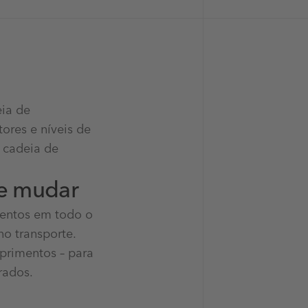
ia de
ores e níveis de
 cadeia de
de mudar
mentos em todo o
o transporte.
primentos – para
rados.