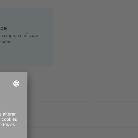
ade
a rápida e eficaz a
radas