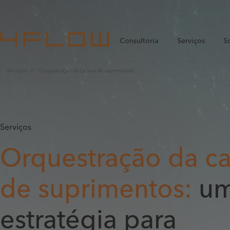
Consultoria
Serviços
S
Serviços
Orquestração da cadeia de suprimentos
Serviços
Orquestração da c
de suprimentos:
u
estratégia para