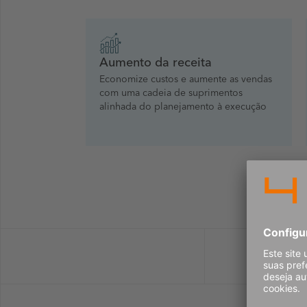
Aumento da receita
Economize custos e aumente as vendas
com uma cadeia de suprimentos
alinhada do planejamento à execução