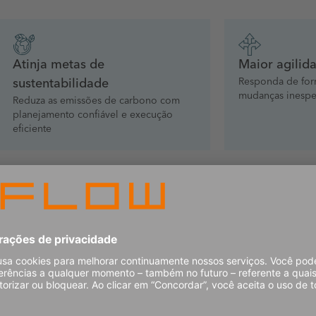
Atinja metas de
Maior agilid
Responda de form
sustentabilidade
mudanças inespe
Reduza as emissões de carbono com
planejamento confiável e execução
eficiente