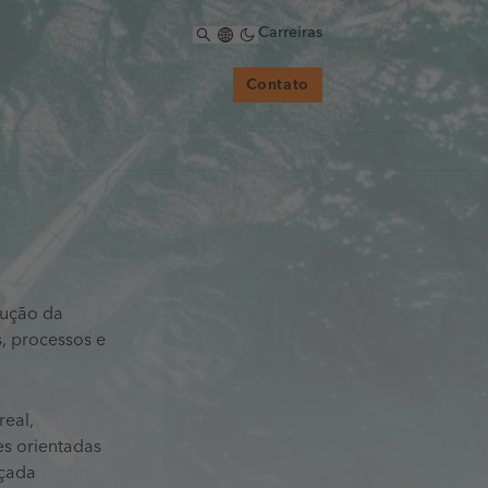
Carreiras
Contato
cução da
, processos e
real,
es orientadas
nçada