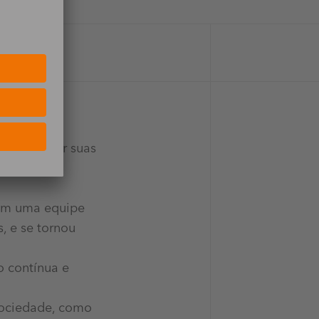
 a otimizar suas
 fundadores
com uma equipe
, e se tornou
o contínua e
 sociedade, como