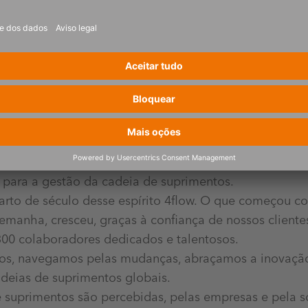
fundada com uma missão ousada: ajudar líderes globais
 serviços e soluções digitais customizados. Os cinco
 para a gestão da cadeia de suprimentos.
rto de século desse espírito 4flow. O que começou 
manha, cresceu, graças à confiança de nossos clientes
00 colaboradores dedicados e talentosos.
iros, navegamos pelas mudanças, abraçamos a inovaçã
deias de suprimentos globais.
de suprimentos são percebidas, pelas empresas e pela