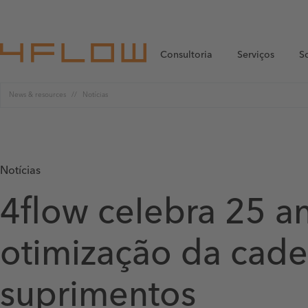
Consultoria
Serviços
S
News & resources
Notícias
Notícias
4flow celebra 25 a
otimização da cade
suprimentos